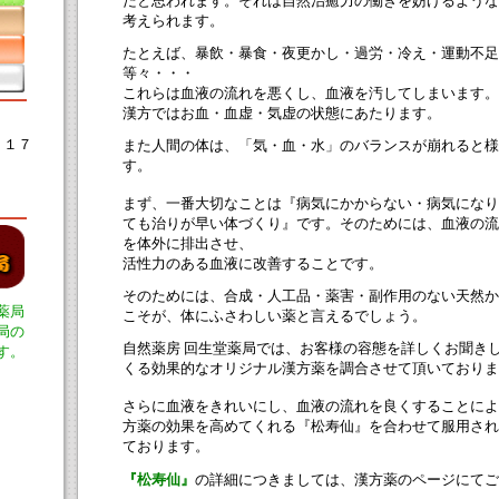
だと思われます。それは自然治癒力の働きを妨げるような
考えられます。
たとえば、暴飲・暴食・夜更かし・過労・冷え・運動不足
等々・・・
これらは血液の流れを悪くし、血液を汚してしまいます。
漢方ではお血・血虚・気虚の状態にあたります。
－１７
また人間の体は、「気・血・水」のバランスが崩れると様
す。
まず、一番大切なことは『病気にかからない・病気になり
ても治りが早い体づくり』です。そのためには、血液の流
を体外に排出させ、
活性力のある血液に改善することです。
そのためには、合成・人工品・薬害・副作用のない天然か
薬局
こそが、体にふさわしい薬と言えるでしょう。
局の
自然薬房 回生堂薬局では、お客様の容態を詳しくお聞き
す。
くる効果的なオリジナル漢方薬を調合させて頂いておりま
さらに血液をきれいにし、血液の流れを良くすることによ
方薬の効果を高めてくれる『松寿仙』を合わせて服用され
ております。
『松寿仙』
の詳細につきましては、漢方薬のページにてご